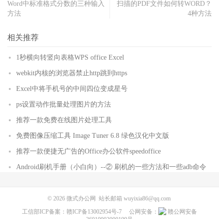
Word中标准格式分数的三种输入
扫描的PDF文件如何转WORD？
方法
4种方法
相关推荐
1秒横向转竖向表格WPS office Excel
webkit内核的浏览器禁止http跳到https
Excel中将手机号的中间四位变成星号
ps设置动作批量处理图片的方法
推荐一款免费在线图片处理工具
免费图像压缩工具 Image Tuner 6.8 绿色汉化中文版
推荐一款便捷无广告的Office办公软件speedoffice
Android刷机手册（小白向）--② 刷机的一些方法和一些adb命令
© 2026
微式办公网
站长邮箱
wuyixia86@qq.com
工信部ICP备案：
赣ICP备13002954号-7
公网安备：
赣公网安备